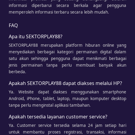
informasi diperbarui secara berkala agar pengguna
memperoleh informasi terbaru secara lebih mudah.
FAQ
Apa itu SEKTORPLAY88?
SEKTORPLAY88 merupakan platform hiburan online yang
menyediakan berbagai kategori permainan digital dalam
satu akun sehingga pengguna dapat menikmati berbagai
jenis permainan tanpa perlu membuat banyak akun
berbeda.
Apakah SEKTORPLAY88 dapat diakses melalui HP?
Ya. Website dapat diakses menggunakan smartphone
Android, iPhone, tablet, laptop, maupun komputer desktop
tanpa perlu menginstal aplikasi tambahan.
Apakah tersedia layanan customer service?
Ya. Customer service tersedia selama 24 jam setiap hari
untuk membantu proses registrasi, transaksi, informasi