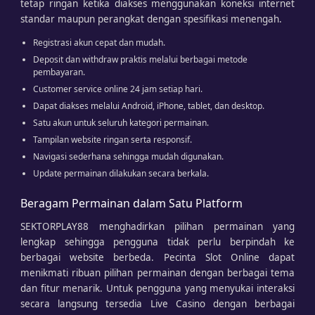
tetap ringan ketika diakses menggunakan koneksi internet
standar maupun perangkat dengan spesifikasi menengah.
Registrasi akun cepat dan mudah.
Deposit dan withdraw praktis melalui berbagai metode
pembayaran.
Customer service online 24 jam setiap hari.
Dapat diakses melalui Android, iPhone, tablet, dan desktop.
Satu akun untuk seluruh kategori permainan.
Tampilan website ringan serta responsif.
Navigasi sederhana sehingga mudah digunakan.
Update permainan dilakukan secara berkala.
Beragam Permainan dalam Satu Platform
SEKTORPLAY88 menghadirkan pilihan permainan yang
lengkap sehingga pengguna tidak perlu berpindah ke
berbagai website berbeda. Pecinta Slot Online dapat
menikmati ribuan pilihan permainan dengan berbagai tema
dan fitur menarik. Untuk pengguna yang menyukai interaksi
secara langsung tersedia Live Casino dengan berbagai