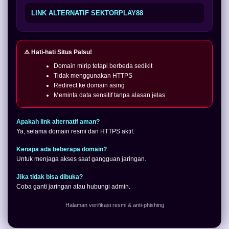
LINK ALTERNATIF SEKTORPLAY88
⚠️ Hati-hati Situs Palsu!
Domain mirip tetapi berbeda sedikit
Tidak menggunakan HTTPS
Redirect ke domain asing
Meminta data sensitif tanpa alasan jelas
Apakah link alternatif aman?
Ya, selama domain resmi dan HTTPS aktif.
Kenapa ada beberapa domain?
Untuk menjaga akses saat gangguan jaringan.
Jika tidak bisa dibuka?
Coba ganti jaringan atau hubungi admin.
Halaman verifikasi resmi & anti-phishing