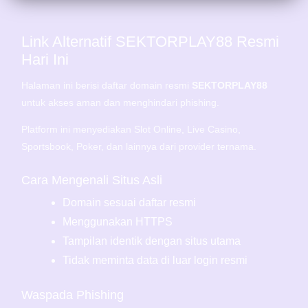
Link Alternatif SEKTORPLAY88 Resmi
Hari Ini
Halaman ini berisi daftar domain resmi
SEKTORPLAY88
untuk akses aman dan menghindari phishing.
Platform ini menyediakan Slot Online, Live Casino,
Sportsbook, Poker, dan lainnya dari provider ternama.
Cara Mengenali Situs Asli
Domain sesuai daftar resmi
Menggunakan HTTPS
Tampilan identik dengan situs utama
Tidak meminta data di luar login resmi
Waspada Phishing