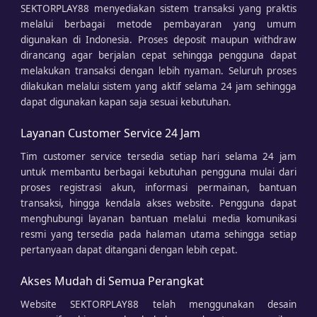
SEKTORPLAY88 menyediakan sistem transaksi yang praktis
melalui berbagai metode pembayaran yang umum
digunakan di Indonesia. Proses deposit maupun withdraw
dirancang agar berjalan cepat sehingga pengguna dapat
melakukan transaksi dengan lebih nyaman. Seluruh proses
dilakukan melalui sistem yang aktif selama 24 jam sehingga
dapat digunakan kapan saja sesuai kebutuhan.
Layanan Customer Service 24 Jam
Tim customer service tersedia setiap hari selama 24 jam
untuk membantu berbagai kebutuhan pengguna mulai dari
proses registrasi akun, informasi permainan, bantuan
transaksi, hingga kendala akses website. Pengguna dapat
menghubungi layanan bantuan melalui media komunikasi
resmi yang tersedia pada halaman utama sehingga setiap
pertanyaan dapat ditangani dengan lebih cepat.
Akses Mudah di Semua Perangkat
Website SEKTORPLAY88 telah menggunakan desain