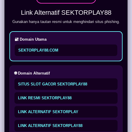
Link Alternatif SEKTORPLAY88
Gunakan hanya tautan resmi untuk menghindari situs phishing.
🔐 Domain Utama
SEKTORPLAY88.COM
🌐 Domain Alternatif
SITUS SLOT GACOR SEKTORPLAY88
LINK RESMI SEKTORPLAY88
LINK ALTERNATIF SEKTORPLAY
LINK ALTERNATIF SEKTORPLAY88